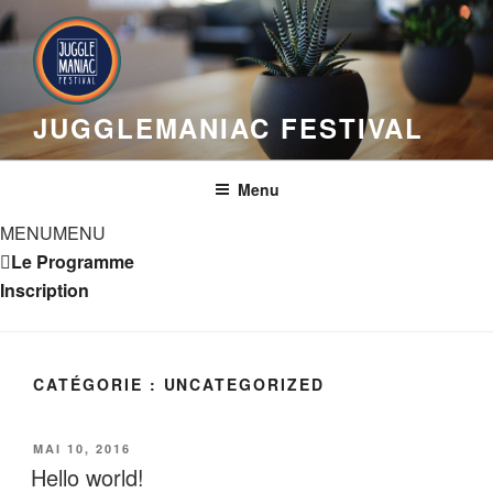
Aller
au
contenu
principal
JUGGLEMANIAC FESTIVAL
Menu
MENU
MENU
Le Programme
Inscription
CATÉGORIE :
UNCATEGORIZED
PUBLIÉ
MAI 10, 2016
LE
Hello world!